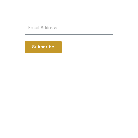
Subscribe to our mailing list:
Subscribe
About Us
What We Do
Our Videos
Latest News