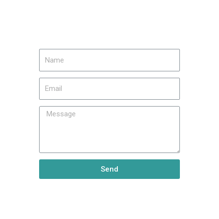
Contact Us
Send
Keep Up